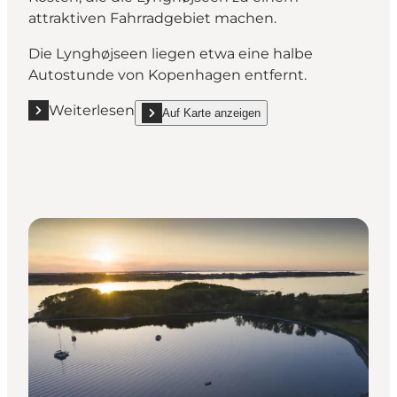
attraktiven Fahrradgebiet machen.
Die Lynghøjseen liegen etwa eine halbe
Autostunde von Kopenhagen entfernt.
Weiterlesen
Auf Karte anzeigen
Mehr erfahren "Draußen aktiv sein an den Lynghøjs
show Draußen aktiv sein an den Lynghøjseen on