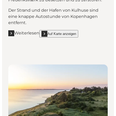
Der Strand und der Hafen von Kulhuse sind
eine knappe Autostunde von Kopenhagen
entfernt.
Weiterlesen
Auf Karte anzeigen
Mehr erfahren "Ganzjährig das Strandleben bei Kul
show Ganzjährig das Strandleben bei Kulhuse g