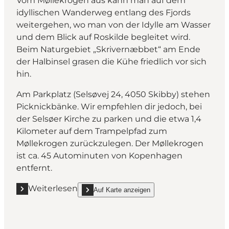
Vom Møllekrogen aus kann man auf dem
idyllischen Wanderweg entlang des Fjords
weitergehen, wo man von der Idylle am Wasser
und dem Blick auf Roskilde begleitet wird.
Beim Naturgebiet „Skrivernæbbet“ am Ende
der Halbinsel grasen die Kühe friedlich vor sich
hin.
Am Parkplatz (Selsøvej 24, 4050 Skibby) stehen
Picknickbänke. Wir empfehlen dir jedoch, bei
der Selsøer Kirche zu parken und die etwa 1,4
Kilometer auf dem Trampelpfad zum
Møllekrogen zurückzulegen. Der Møllekrogen
ist ca. 45 Autominuten von Kopenhagen
entfernt.
Weiterlesen
Auf Karte anzeigen
Mehr erfahren "Møllekrogen – die wilde Perle der Na
show Møllekrogen – die wilde Perle der Natur on