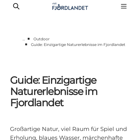
■
…
Outdoor
■
Guide: Einzigartige Naturerlebnisse im Fjordlandet
Städte & Orte
Veranstaltungen
Reiseführer & Inspiration
Guide: Einzigartige
Unterkünfte
Erlebnisse
Naturerlebnisse im
Fjordlandet
Großartige Natur, viel Raum für Spiel und
Erholung, blaues Wasser, märchenhafte