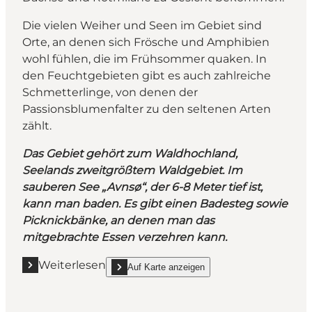
Die vielen Weiher und Seen im Gebiet sind
Orte, an denen sich Frösche und Amphibien
wohl fühlen, die im Frühsommer quaken. In
den Feuchtgebieten gibt es auch zahlreiche
Schmetterlinge, von denen der
Passionsblumenfalter zu den seltenen Arten
zählt.
Das Gebiet gehört zum Waldhochland,
Seelands zweitgrößtem Waldgebiet. Im
sauberen See „Avnsø“, der 6-8 Meter tief ist,
kann man baden. Es gibt einen Badesteg sowie
Picknickbänke, an denen man das
mitgebrachte Essen verzehren kann.
Weiterlesen
Auf Karte anzeigen
Mehr erfahren "Ein Ausflug in die Bidstruper Wälder
show Ein Ausflug in die Bidstruper Wälder on_ma