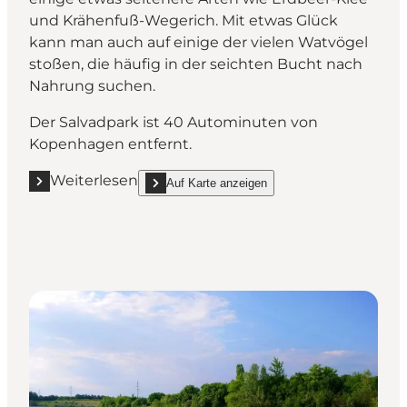
und Krähenfuß-Wegerich. Mit etwas Glück
kann man auch auf einige der vielen Watvögel
stoßen, die häufig in der seichten Bucht nach
Nahrung suchen.
Der Salvadpark ist 40 Autominuten von
Kopenhagen entfernt.
Weiterlesen
Auf Karte anzeigen
Mehr erfahren "Nah an der Natur im Salvadpark"
show Nah an der Natur im Salvadpark on_map