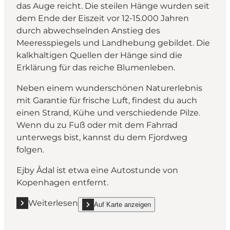
das Auge reicht. Die steilen Hänge wurden seit
dem Ende der Eiszeit vor 12-15.000 Jahren
durch abwechselnden Anstieg des
Meeresspiegels und Landhebung gebildet. Die
kalkhaltigen Quellen der Hänge sind die
Erklärung für das reiche Blumenleben.
Neben einem wunderschönen Naturerlebnis
mit Garantie für frische Luft, findest du auch
einen Strand, Kühe und verschiedende Pilze.
Wenn du zu Fuß oder mit dem Fahrrad
unterwegs bist, kannst du dem Fjordweg
folgen.
Ejby Ådal ist etwa eine Autostunde von
Kopenhagen entfernt.
Weiterlesen
Auf Karte anzeigen
Mehr erfahren "Ejby Ådal"
show Ejby Ådal on_map