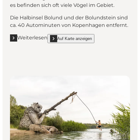
es befinden sich oft viele Vögel im Gebiet.
Die Halbinsel Bolund und der Bolundstein sind
ca. 40 Autominuten von Kopenhagen entfernt.
Weiterlesen
Auf Karte anzeigen
Mehr erfahren "Der Bolundstein und die Riesin"
show Der Bolundstein und die Riesin on_map