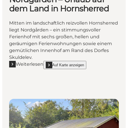
dem Land in Hornsherred
Mitten im landschaftlich reizvollen Hornsherred
liegt Nordgården – ein stimmungsvoller
Ferienhof mit sechs großen, hellen und
geräumigen Ferienwohnungen sowie einem
gemütlichen Innenhof am Rand des Dorfes
Skuldelev.
Weiterlesen
Auf Karte anzeigen
Mehr erfahren "Nordgården – Urlaub auf dem Land 
show Nordgården – Urlaub auf dem Land in Horn