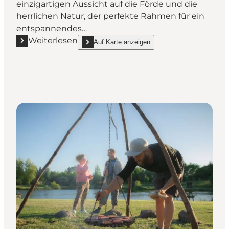
einzigartigen Aussicht auf die Förde und die
herrlichen Natur, der perfekte Rahmen für ein
entspannendes…
Weiterlesen
Auf Karte anzeigen
Mehr erfahren "Comwell Roskilde - Ein Hotelaufentha
show Comwell Roskilde - Ein Hotelaufenthalt mit 