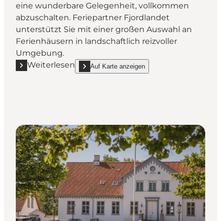
eine wunderbare Gelegenheit, vollkommen
abzuschalten. Feriepartner Fjordlandet
unterstützt Sie mit einer großen Auswahl an
Ferienhäusern in landschaftlich reizvoller
Umgebung.
Weiterlesen
Auf Karte anzeigen
Mehr erfahren "Finde dein Ferienhaus mit Feriepart
show Finde dein Ferienhaus mit Feriepartner Fjo