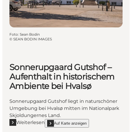
Foto
:
Sean Bodin
©
SEAN BODIN IMAGES
Sonnerupgaard Gutshof –
Aufenthalt in historischem
Ambiente bei Hvalsø
Sonnerupgaard Gutshof liegt in naturschöner
Umgebung bei Hvalsø mitten im Nationalpark
Skjoldungernes Land.
Weiterlesen
Auf Karte anzeigen
Mehr erfahren "Sonnerupgaard Gutshof – Aufenthalt
show Sonnerupgaard Gutshof – Aufenthalt in his