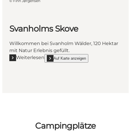
©
Finn Jørgensen
Svanholms Skove
Willkommen bei Svanholm Wälder, 120 Hektar
mit Natur Erlebnis gefüllt.
Weiterlesen
Auf Karte anzeigen
Mehr erfahren "Svanholms Skove"
show Svanholms Skove on_map
Campingplätze