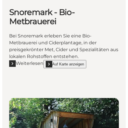
Snoremark - Bio-
Metbrauerei
Bei Snoremark erleben Sie eine Bio-
Metbrauerei und Ciderplantage, in der
preisgekrönter Met, Cider und Spezialitäten aus
lokalen Rohstoffen entstehen.
Weiterlesen
Auf Karte anzeigen
Mehr erfahren "Snoremark - Bio-Metbrauerei"
show Snoremark - Bio-Metbrauerei on_map