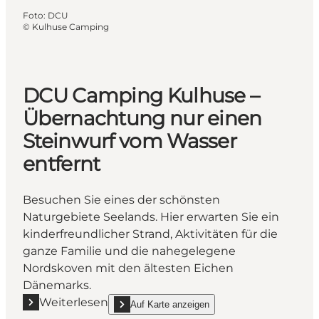
Foto
:
DCU
©
Kulhuse Camping
DCU Camping Kulhuse –
Übernachtung nur einen
Steinwurf vom Wasser
entfernt
Besuchen Sie eines der schönsten
Naturgebiete Seelands. Hier erwarten Sie ein
kinderfreundlicher Strand, Aktivitäten für die
ganze Familie und die nahegelegene
Nordskoven mit den ältesten Eichen
Dänemarks.
Weiterlesen
Auf Karte anzeigen
Mehr erfahren "DCU Camping Kulhuse – Übernachtu
show DCU Camping Kulhuse – Übernachtung nur e