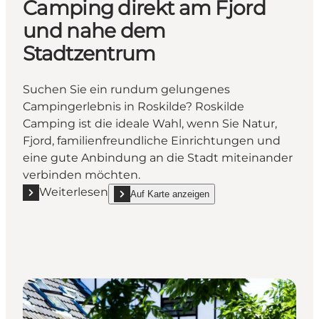
Camping direkt am Fjord
und nahe dem
Stadtzentrum
Suchen Sie ein rundum gelungenes
Campingerlebnis in Roskilde? Roskilde
Camping ist die ideale Wahl, wenn Sie Natur,
Fjord, familienfreundliche Einrichtungen und
eine gute Anbindung an die Stadt miteinander
verbinden möchten.
Weiterlesen
Auf Karte anzeigen
Mehr erfahren "Roskilde Camping – familienfreund
show Roskilde Camping – familienfreundliches C