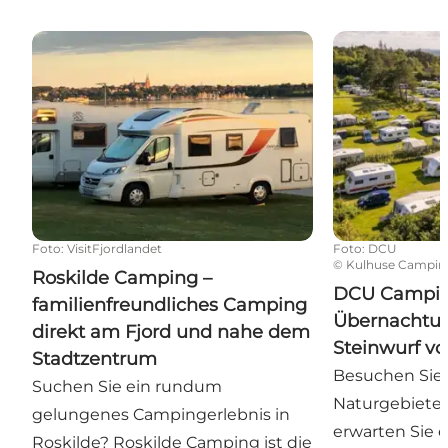
Roskilde Camping – familienfreundliches Camping
DCU Camping K
Foto
:
VisitFjordlandet
Foto
:
DCU
©
Kulhuse Campin
Roskilde Camping –
DCU Campin
familienfreundliches Camping
Übernachtun
direkt am Fjord und nahe dem
Steinwurf v
Stadtzentrum
Besuchen Sie 
Suchen Sie ein rundum
Naturgebiete 
gelungenes Campingerlebnis in
erwarten Sie e
Roskilde? Roskilde Camping ist die