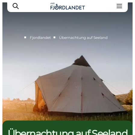
■
■
Fjordlandet
Übernachtung auf Seeland
Städte & Orte
Veranstaltungen
Reiseführer & Inspiration
Unterkünfte
Erlebnisse
Übernachtung auf Seeland