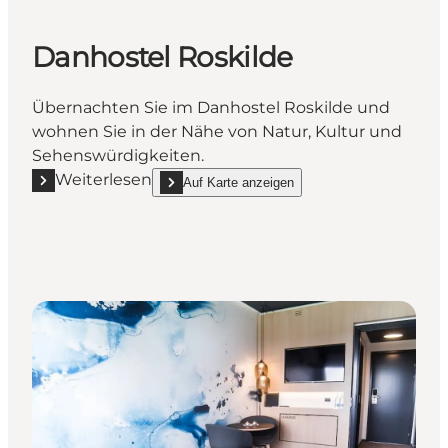
Danhostel Roskilde
Übernachten Sie im Danhostel Roskilde und
wohnen Sie in der Nähe von Natur, Kultur und
Sehenswürdigkeiten.
Weiterlesen
Auf Karte anzeigen
Mehr erfahren "Danhostel Roskilde"
show Danhostel Roskilde on_map