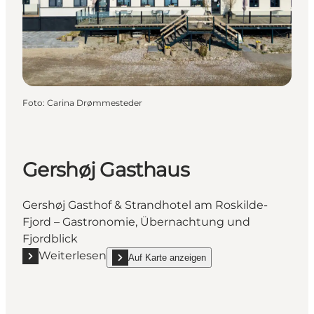
Foto
:
Carina Drømmesteder
Gershøj Gasthaus
Gershøj Gasthof & Strandhotel am Roskilde-
Fjord – Gastronomie, Übernachtung und
Fjordblick
Weiterlesen
Auf Karte anzeigen
Mehr erfahren "Gershøj Gasthaus"
show Gershøj Gasthaus on_map