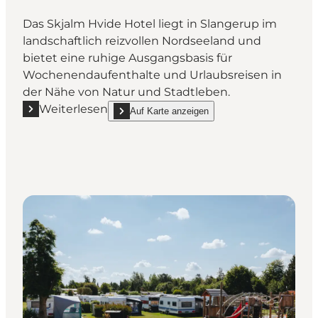
Das Skjalm Hvide Hotel liegt in Slangerup im
landschaftlich reizvollen Nordseeland und
bietet eine ruhige Ausgangsbasis für
Wochenendaufenthalte und Urlaubsreisen in
der Nähe von Natur und Stadtleben.
Weiterlesen
Auf Karte anzeigen
Mehr erfahren "Skjalm Hvide Hotel – Aufenthalt im
show Skjalm Hvide Hotel – Aufenthalt im Herze