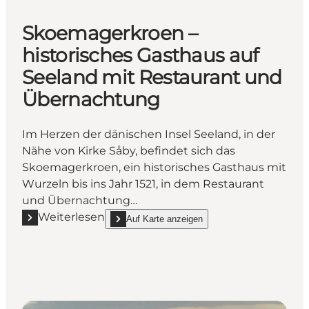
Skoemagerkroen –
historisches Gasthaus auf
Seeland mit Restaurant und
Übernachtung
Im Herzen der dänischen Insel Seeland, in der
Nähe von Kirke Såby, befindet sich das
Skoemagerkroen, ein historisches Gasthaus mit
Wurzeln bis ins Jahr 1521, in dem Restaurant
und Übernachtung…
Weiterlesen
Auf Karte anzeigen
Mehr erfahren "Skoemagerkroen – historisches Gas
show Skoemagerkroen – historisches Gasthaus a