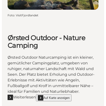
Foto
:
VisitFjordlandet
Ørsted Outdoor - Nature
Camping
Ørsted Outdoor Naturcamping ist ein kleiner,
gemütlicher Campingplatz, umgeben von
ruhiger, naturnaher Landschaft mit Wald und
Seen. Der Platz bietet Erholung und Outdoor-
Erlebnisse mit Aktivitäten wie Angeln,
Fußballgolf und Krolf in unmittelbarer Nähe –
ideal für Familien und Naturliebhaber.
Weiterlesen
Auf Karte anzeigen
Mehr erfahren "Ørsted Outdoor - Nature Camping"
show Ørsted Outdoor - Nature Camping on_map