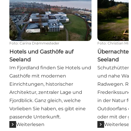
Foto
:
Carina Drømmesteder
Foto
:
Christian Mil
Hotels und Gasthöfe auf
Übernachten
Seeland
Seeland
Im Fjordland finden Sie Hotels und
Schutzhütten 
Gasthöfe mit modernen
und nahe Wan
Einrichtungen, historischer
Radwegen. Ros
Architektur, zentraler Lage und
Frederikssund 
Fjordblick. Ganz gleich, welche
in der Natur fü
Vorlieben Sie haben, es gibt eine
Outdoorfans od
passende Unterkunft.
oder mit der g
Weiterlesen
Weiterlese