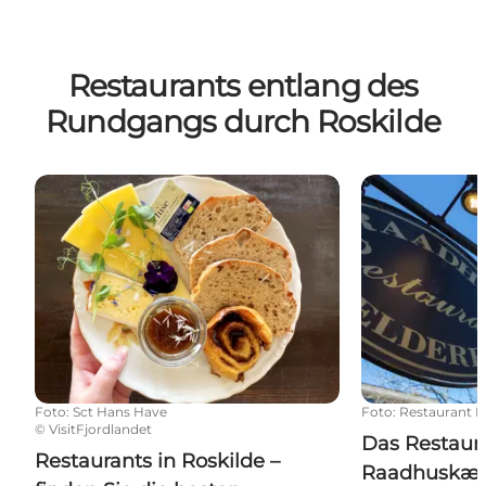
Restaurants entlang des
Rundgangs durch Roskilde
Restaurants in Roskilde – finden Sie die besten Res
Das Restaura
Foto
:
Sct Hans Have
Foto
:
Restaurant 
©
VisitFjordlandet
Das Restaur
Restaurants in Roskilde –
Raadhuskæl