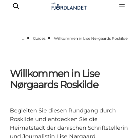
■
■
…
Guides
Willkommen in Lise Nørgaards Roskilde
Städte & Orte
Veranstaltungen
Reiseführer & Inspiration
Willkommen in Lise
Unterkünfte
Nørgaards Roskilde
Erlebnisse
Begleiten Sie diesen Rundgang durch
Roskilde und entdecken Sie die
Heimatstadt der dänischen Schriftstellerin
und Journalistin Lise Nørgaard.