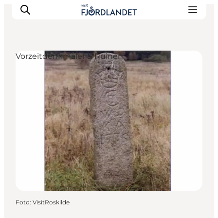
Vorzeitdenkmäler & Ruinen
Städte & Orte
Veranstaltungen
Reiseführer & Inspiration
Unterkünfte
Erlebnisse
Foto
:
VisitRoskilde