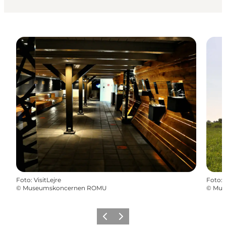
Foto
:
VisitLejre
Foto
:
©
Museumskoncernen ROMU
©
Mus
Vorherige Folie
Nächste Folie