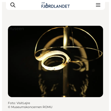
Museen
Städte & Orte
Veranstaltungen
Reiseführer & Inspiration
Unterkünfte
Erlebnisse
Foto
:
VisitLejre
©
Museumskoncernen ROMU