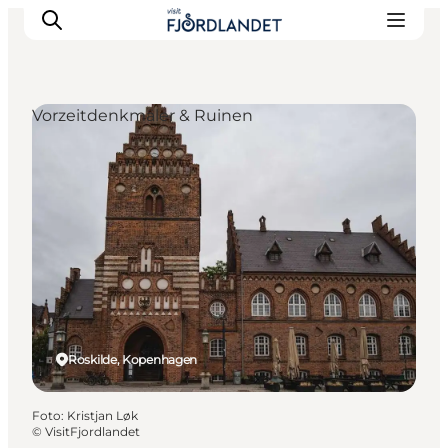
Vorzeitdenkmäler & Ruinen
Städte & Orte
Veranstaltungen
Reiseführer & Inspiration
Unterkünfte
Erlebnisse
Roskilde, Kopenhagen
Foto
:
Kristjan Løk
©
VisitFjordlandet