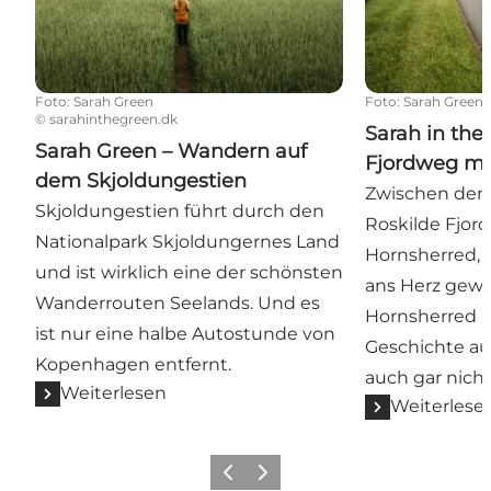
Foto
:
Sarah Green
Foto
:
Sarah Green
©
sarahinthegreen.dk
Sarah in the
Sarah Green – Wandern auf
Fjordweg mi
dem Skjoldungestien
Zwischen dem
Skjoldungestien führt durch den
Roskilde Fjord
Nationalpark Skjoldungernes Land
Hornsherred, e
und ist wirklich eine der schönsten
ans Herz gewa
Wanderrouten Seelands. Und es
Hornsherred k
ist nur eine halbe Autostunde von
Geschichte aus
Kopenhagen entfernt.
auch gar nicht 
Weiterlesen
Weiterlese
Vorherige Folie
Nächste Folie