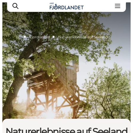
■
■
Fjordlandet
Naturerlebnisse auf Seeland
Städte & Orte
Veranstaltungen
Reiseführer & Inspiration
Unterkünfte
Erlebnisse
Naturerlebnisse auf Seeland