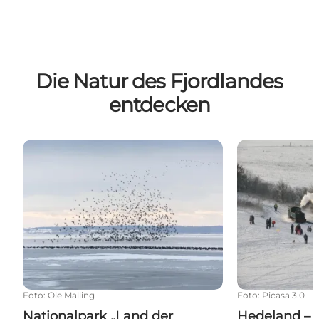
Die Natur des Fjordlandes
entdecken
Nationalpark „Land der Schildjungen“
Hedeland – Na
Foto
:
Ole Malling
Foto
:
Picasa 3.0
Nationalpark „Land der
Hedeland – 