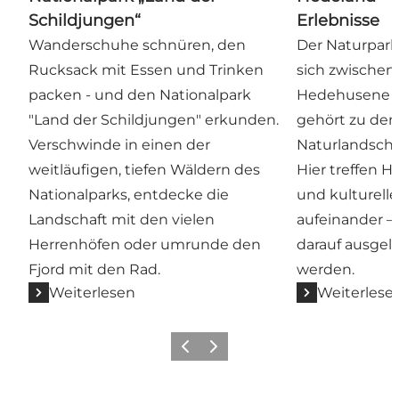
Schildjungen“
Erlebnisse
Wanderschuhe schnüren, den
Der Naturpark
Rucksack mit Essen und Trinken
sich zwischen 
packen - und den Nationalpark
Hedehusene 
"Land der Schildjungen" erkunden.
gehört zu den 
Verschwinde in einen der
Naturlandscha
weitläufigen, tiefen Wäldern des
Hier treffen 
Nationalparks, entdecke die
und kulturell
Landschaft mit den vielen
aufeinander – 
Herrenhöfen oder umrunde den
darauf ausgele
Fjord mit den Rad.
werden.
Weiterlesen
Weiterlese
Vorherige Folie
Nächste Folie