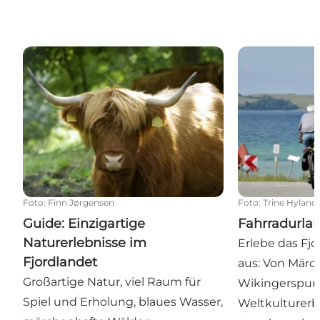
Guide: Einzigartige Naturerlebnisse im Fjordlandet
Fahrradurlaub
Foto
:
Finn Jørgensen
Foto
:
Trine Hylande
Guide: Einzigartige
Fahrradurla
Naturerlebnisse im
Erlebe das Fj
Fjordlandet
aus: Von Märc
Großartige Natur, viel Raum für
Wikingerspur
Spiel und Erholung, blaues Wasser,
Weltkulturerbe