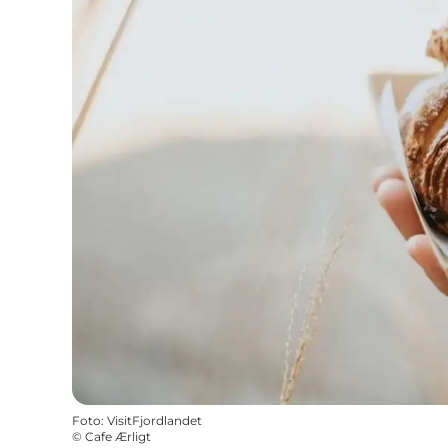
Foto
:
VisitFjordlandet
©
Cafe Ærligt