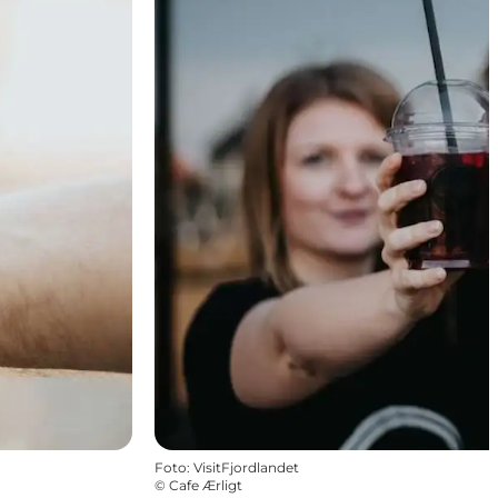
Foto
:
VisitFjordlandet
©
Cafe Ærligt