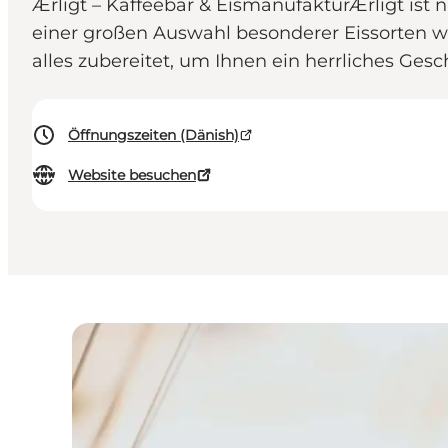
Ærligt – Kaffeebar & EismanufakturÆrligt ist
einer großen Auswahl besonderer Eissorten wä
alles zubereitet, um Ihnen ein herrliches Ges
Öffnungszeiten (Dänish)
Website besuchen