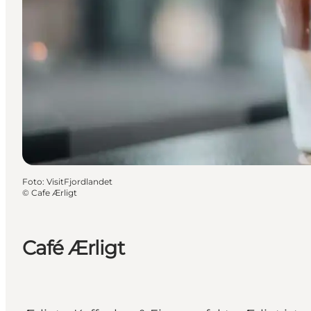
Foto
:
VisitFjordlandet
©
Cafe Ærligt
Café Ærligt