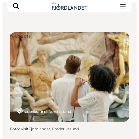
Museen
Städte & Orte
Veranstaltungen
Reiseführer & Inspiration
Unterkünfte
Erlebnisse
Frederikssund, Nordseeland
Foto
:
VisitFjordlandet, Frederikssund