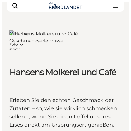
Örtliche
Geschmackserlebnisse
Foto
:
xx
Städte & Orte
©
xxcc
Veranstaltungen
Reiseführer & Inspiration
Hansens Molkerei und Café
Unterkünfte
Erlebnisse
Erleben Sie den echten Geschmack der
Zutaten – so, wie sie wirklich schmecken
sollen –, wenn Sie einen Löffel unseres
Eises direkt am Ursprungsort genießen.