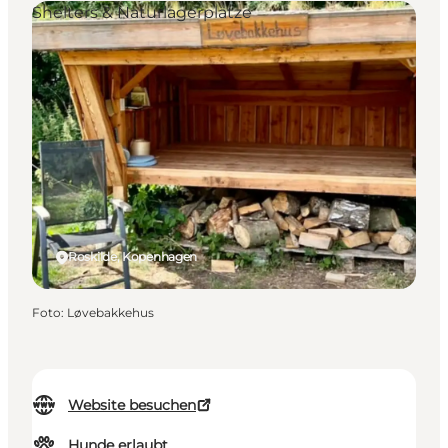
Shelters & Naturlagerplätze
Roskilde, Kopenhagen
Foto
:
Løvebakkehus
Website besuchen
Hunde erlaubt