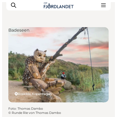
Badeseen
Städte & Orte
Veranstaltungen
Reiseführer & Inspiration
Unterkünfte
Erlebnisse
Roskilde, Kopenhagen
Foto
:
Thomas Dambo
©
Runde Rie von Thomas Dambo