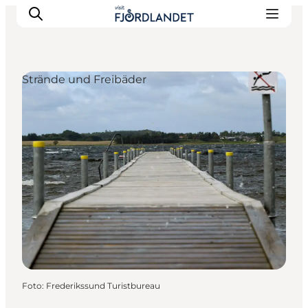
Strände und Freibäder
Städte & Orte
Veranstaltungen
Reiseführer & Inspiration
Unterkünfte
Erlebnisse
Foto
:
Frederikssund Turistbureau