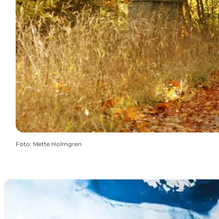
Foto
:
Mette Holmgren
Comwell Roskilde - Ein Hotelaufenthalt mit Fjordblick 