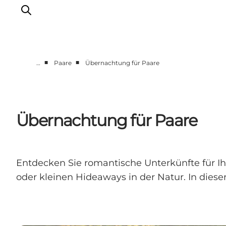
■
■
…
Paare
Übernachtung für Paare
Städte & Orte
Veranstaltungen
Reiseführer & Inspiration
Übernachtung für Paare
Unterkünfte
Erlebnisse
Entdecken Sie romantische Unterkünfte für I
oder kleinen Hideaways in der Natur. In dies