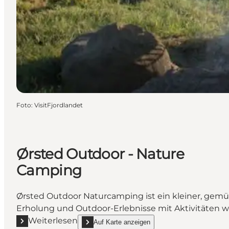
Foto
:
VisitFjordlandet
Ørsted Outdoor - Nature
Camping
Ørsted Outdoor Naturcamping ist ein kleiner, gemü
Erholung und Outdoor-Erlebnisse mit Aktivitäten wie
Weiterlesen
Auf Karte anzeigen
Mehr erfahren "Ørsted Outdoor - Nature Camping"
show Ørsted Outdoor - Nature Camping on_map