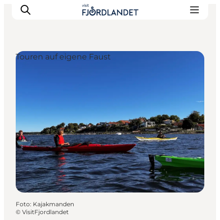
Touren auf eigene Faust
Städte & Orte
Veranstaltungen
Reiseführer & Inspiration
Unterkünfte
Erlebnisse
Foto
:
Kajakmanden
©
VisitFjordlandet